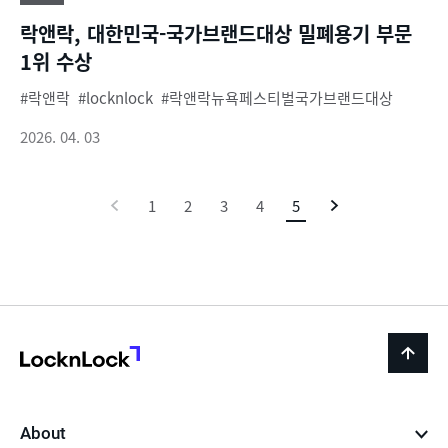
락앤락, 대한민국-국가브랜드대상 밀폐용기 부문
1위 수상
락앤락
locknlock
락앤락뉴욕페스티벌국가브랜드대상
2026. 04. 03
이
1
2
3
4
5
현
다
전
재
음
페
이
지
LocknLock
back
to
top
About