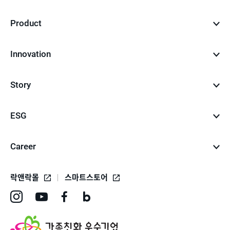
Product
Innovation
Story
ESG
Career
락앤락몰
스마트스토어
인
유
페
네
스
튜
이
이