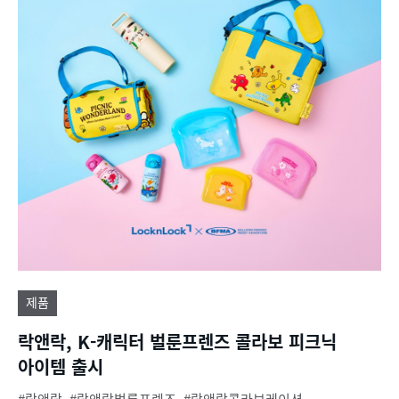
제품
락앤락, K-캐릭터 벌룬프렌즈 콜라보 피크닉
아이템 출시
락앤락
락앤락벌룬프렌즈
락앤락콜라보레이션