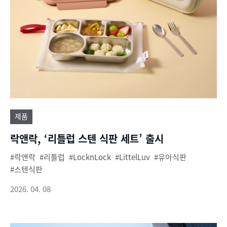
제품
락앤락, ‘리틀럽 스텐 식판 세트’ 출시
락앤락
리틀럽
LocknLock
LittelLuv
유아식판
스텐식판
2026. 04. 08