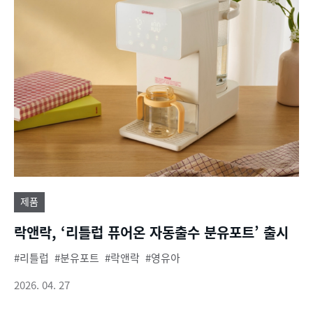
제품
락앤락, ‘리틀럽 퓨어온 자동출수 분유포트’ 출시
리틀럽
분유포트
락앤락
영유아
2026. 04. 27