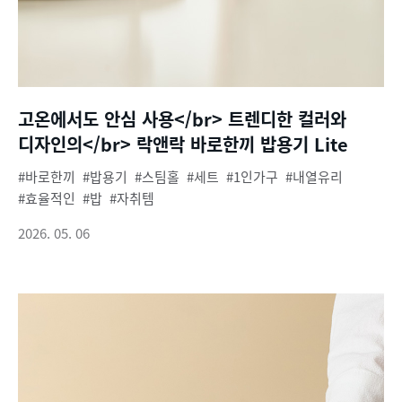
고온에서도 안심 사용</br> 트렌디한 컬러와
디자인의</br> 락앤락 바로한끼 밥용기 Lite
바로한끼
밥용기
스팀홀
세트
1인가구
내열유리
효율적인
밥
자취템
2026. 05. 06