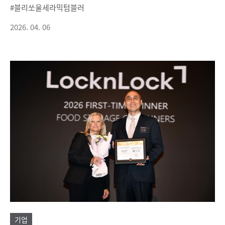
블리쏘울세라믹텀블러
2026. 04. 06
기업