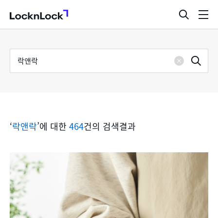
LocknLock
검
메
색
뉴
창
열
검
통
기
검
색
삭
어
합
제
색
검
‘
락앤락
’에 대한
464
건의 검색결과
색