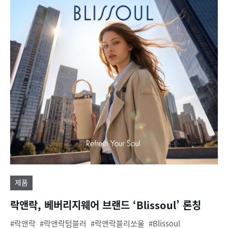
제품
락앤락, 베버리지웨어 브랜드 ‘Blissoul’ 론칭
락앤락
락앤락텀블러
락앤락블리쏘울
Blissoul