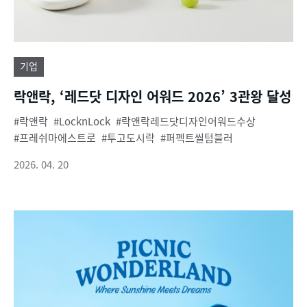
기업
락앤락, ‘레드닷 디자인 어워드 2026’ 3관왕 달성
락앤락
LocknLock
락앤락레드닷디자인어워드수상
프레쉬마에스트로
투고도시락
퍼펙트씰텀블러
2026. 04. 20