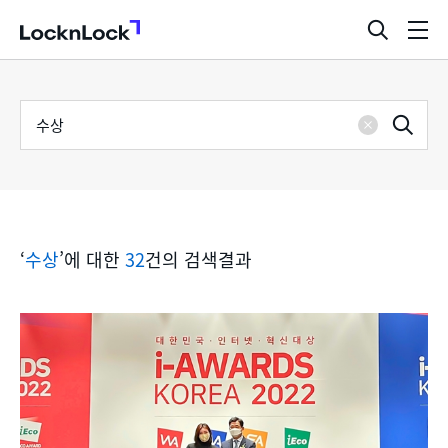
LocknLock
검
메
색
뉴
창
열
검
통
기
검
색
삭
어
합
제
색
검
‘
수상
’에 대한
32
건의 검색결과
색