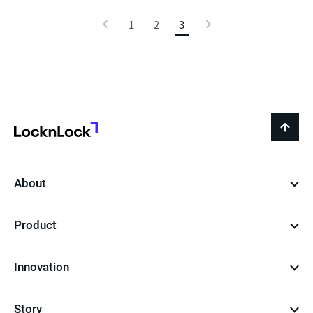
이
1
2
3
현
다
전
재
음
페
이
지
LocknLock
back
to
top
About
Product
Innovation
Story