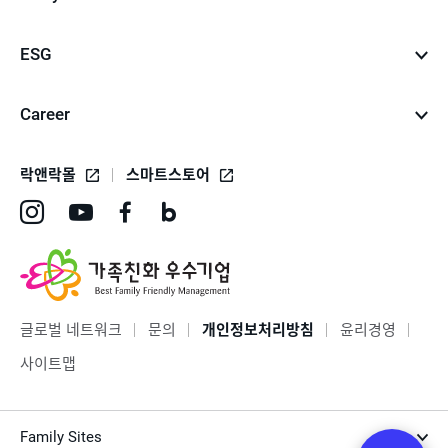
ESG
Career
락앤락몰
스마트스토어
인
유
페
네
스
튜
이
이
타
브
스
버
그
바
북
블
글로벌 네트워크
문의
개인정보처리방침
윤리경영
램
로
바
로
사이트맵
바
가
로
그
로
기
가
바
Family Sites
가
기
로