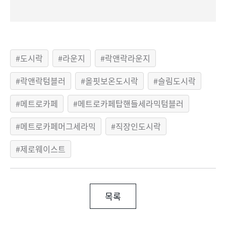
도시락
라운지
락앤락라운지
락앤락텀블러
올핏보온도시락
슬림도시락
메트로카페
메트로카페탑핸들세라믹텀블러
메트로카페머그세라믹
직장인도시락
제로웨이스트
목록