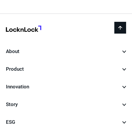
LocknLock
back
to
top
About
Product
Innovation
Story
ESG