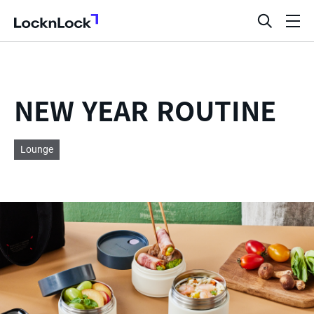
LocknLock
검
메
색
뉴
창
열
기
NEW YEAR ROUTINE
Lounge