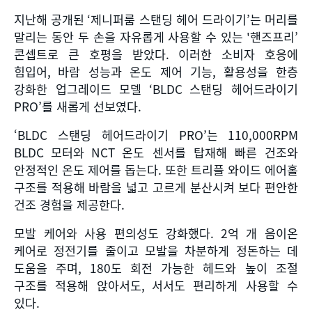
지난해 공개된
‘
제니퍼룸 스탠딩 헤어 드라이기
’
는 머리를
말리는 동안 두 손을 자유롭게 사용할 수 있는
'
핸즈프리
’
콘셉트로 큰 호평을 받았다
.
이러한 소비자 호응에
힘입어
,
바람 성능과 온도 제어 기능
,
활용성을 한층
강화한 업그레이드 모델
‘BLDC
스탠딩 헤어드라이기
PRO’
를 새롭게 선보였다
.
‘
BLDC
스탠딩 헤어드라이기
PRO’
는
110,000RPM
BLDC
모터와
NCT
온도 센서를 탑재해 빠른 건조와
안정적인 온도 제어를 돕는다
.
또한 트리플 와이드 에어홀
구조를 적용해 바람을 넓고 고르게 분산시켜 보다 편안한
건조 경험을 제공한다
.
모발 케어와 사용 편의성도 강화했다
. 2
억 개 음이온
케어로 정전기를 줄이고 모발을 차분하게 정돈하는 데
도움을 주며
, 180
도 회전 가능한 헤드와 높이 조절
구조를 적용해 앉아서도
,
서서도 편리하게 사용할 수
있다
.