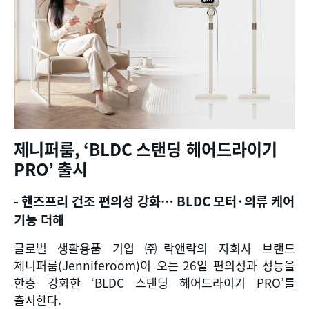
제니퍼룸
, ‘BLDC
스탠딩 헤어드라이기
PRO’
출시
-
핸즈프리 건조 편의성 강화
… BLDC
모터
·
의류 케어
기능 더해
글로벌 생활용품 기업 ㈜락앤락의 자회사 브랜드
제니퍼룸
(Jenniferoom)
이 오는
26
일 편의성과 성능을
한층 강화한
‘BLDC
스탠딩 헤어드라이기
PRO’
를
출시한다
.