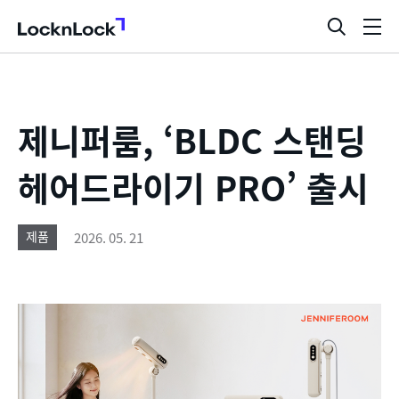
LocknLock
검
메
색
뉴
창
열
기
제니퍼룸, ‘BLDC 스탠딩
헤어드라이기 PRO’ 출시
2026. 05. 21
제품