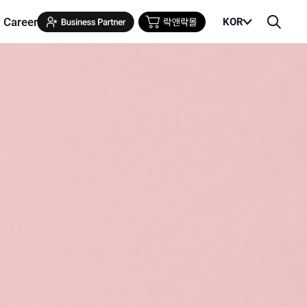
Career
KOR
메
검
뉴
색
열
창
기