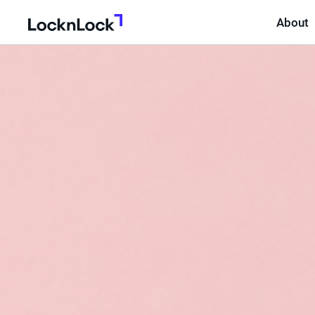
About
LocknLock