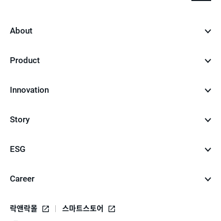
to
top
About
Product
Innovation
Story
ESG
Career
락앤락몰
스마트스토어