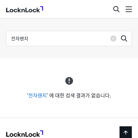
LocknLock
검
메
색
뉴
창
열
검
통
기
검
색
삭
어
합
제
색
검
색
‘
전자렌지
’ 에 대한 검색 결과가 없습니다.
LocknLock
back