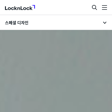
LocknLock
검
메
색
뉴
스페셜 디자인
창
열
기