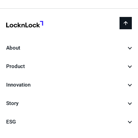
이
지
LocknLock
back
to
top
About
Product
Innovation
Story
ESG