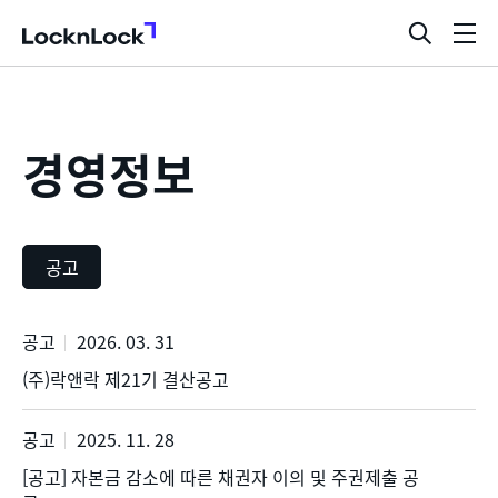
LocknLock
검
메
색
뉴
창
열
기
경영정보
공고
공고
2026. 03. 31
공
(주)락앤락 제21기 결산공고
고
공고
2025. 11. 28
[공고] 자본금 감소에 따른 채권자 이의 및 주권제출 공