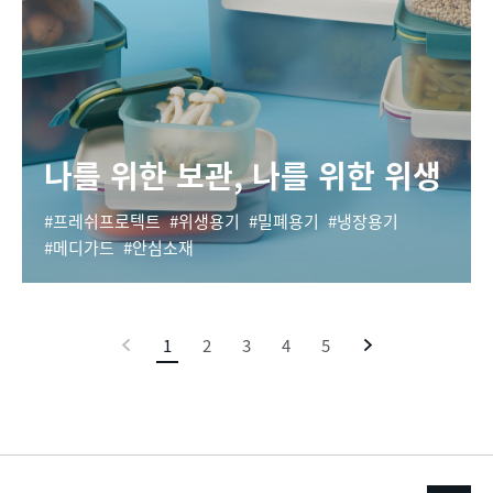
나를 위한 보관, 나를 위한 위생
프레쉬프로텍트
위생용기
밀폐용기
냉장용기
메디가드
안심소재
이
1
현
2
3
4
5
다
전
재
음
페
이