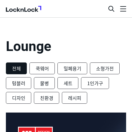
LocknLock
검
메
색
뉴
창
열
기
Lounge
전체
쿡웨어
밀폐용기
소형가전
텀블러
물병
세트
1인가구
디자인
친환경
레시피