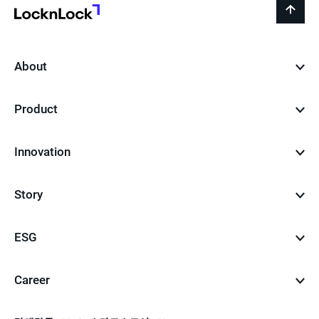
지
LocknLock
back
to
top
About
Product
Innovation
Story
ESG
Career