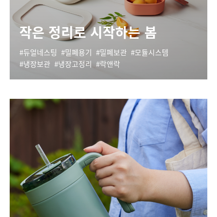
작은 정리로 시작하는 봄
듀얼네스팅
밀폐용기
밀폐보관
모듈시스템
냉장보관
냉장고정리
락앤락