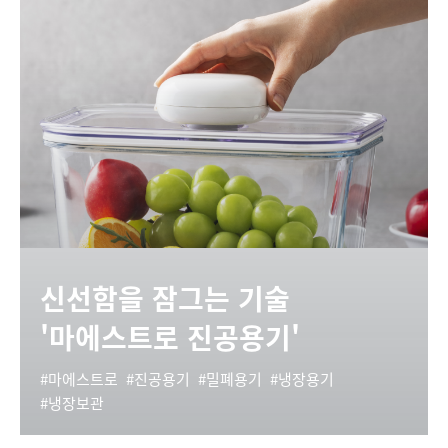
신선함을 잠그는 기술
'마에스트로 진공용기'
마에스트로
진공용기
밀폐용기
냉장용기
냉장보관