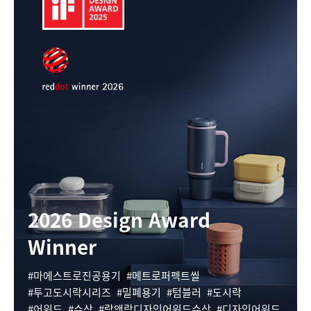
2026 Design Award
Winner
마에스트로진공용기
메트로퍼펙트씰
투고도시락시리즈
밀폐용기
텀블러
도시락
어워드
수상
락앤락디자인어워드수상
디자인어워드