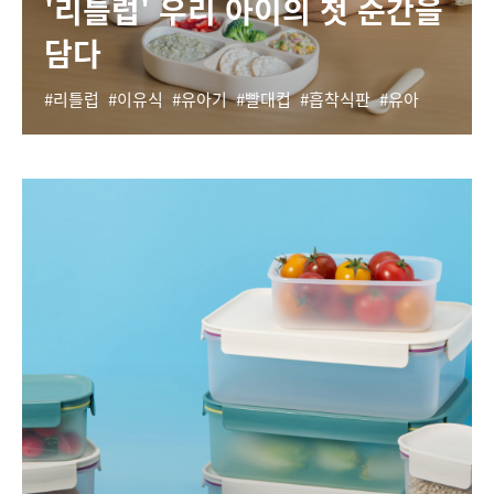
'리틀럽' 우리 아이의 첫 순간을
담다
리틀럽
이유식
유아기
빨대컵
흡착식판
유아