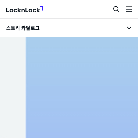
LocknLock
검
메
색
뉴
스토리 카탈로그
창
열
기