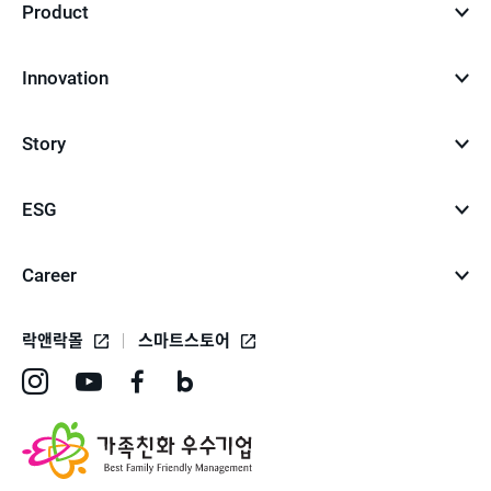
Product
Innovation
Story
ESG
Career
락앤락몰
스마트스토어
인
유
페
네
스
튜
이
이
타
브
스
버
그
바
북
블