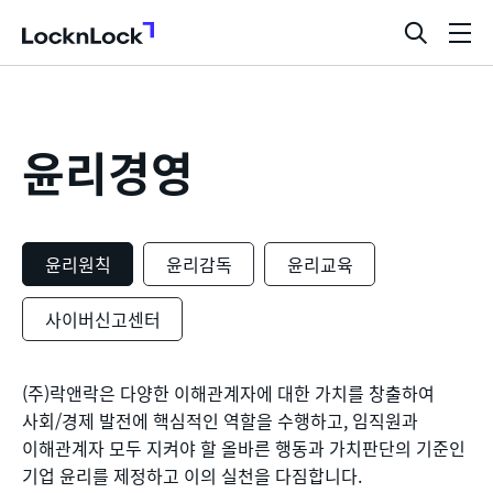
LocknLock
검
메
색
뉴
창
열
기
윤리경영
윤리원칙
윤리감독
윤리교육
사이버신고센터
(주)락앤락은 다양한 이해관계자에 대한 가치를 창출하여
윤
사회/경제 발전에 핵심적인 역할을 수행하고, 임직원과
리
이해관계자 모두 지켜야 할 올바른 행동과 가치판단의 기준인
기업 윤리를 제정하고 이의 실천을 다짐합니다.
원