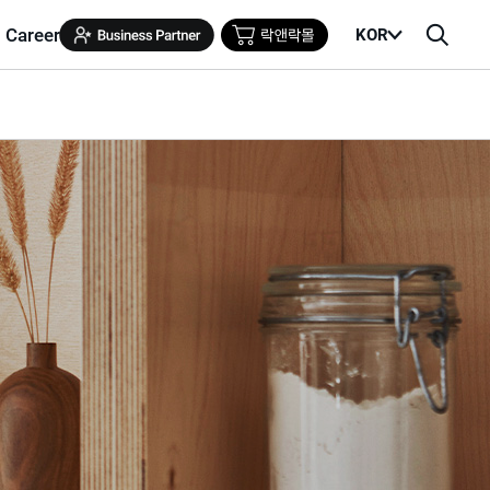
Career
KOR
메
검
뉴
색
열
창
기