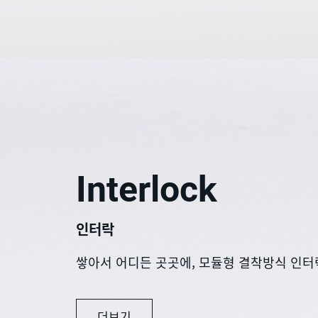
Interlock
인터락
쌓아서 어디든 곳곳에, 모듈형 결착방식 인터
더보기