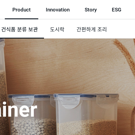
Product
Innovation
Story
ESG
건식품 분류 보관
선
도시락
간편하게 조리
택
됨
iner