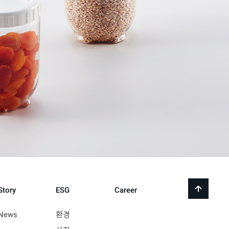
Story
ESG
Career
back
to
top
News
환경