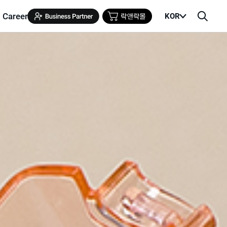
Career
KOR
메
검
뉴
색
열
창
기