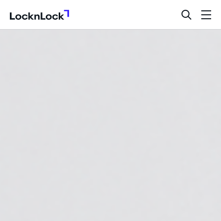
LocknLock
검
메
색
뉴
창
열
기