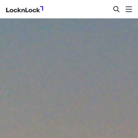
LocknLock
검
메
색
뉴
창
열
기