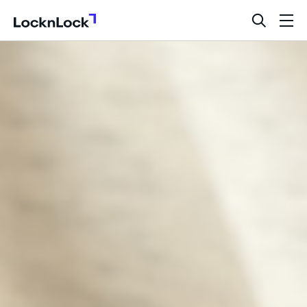
LocknLock
검
메
색
뉴
창
열
기