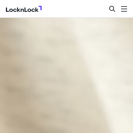
LocknLock
검
메
색
뉴
창
열
기