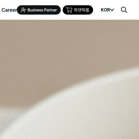
Career
KOR
메
검
뉴
색
열
창
기