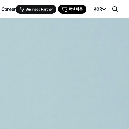
Career
KOR
메
검
뉴
색
열
창
기