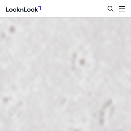
LocknLock
검
메
색
뉴
창
열
기