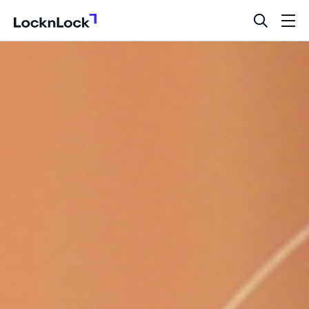
LocknLock
검
메
색
뉴
창
열
기