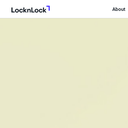
About
LocknLock