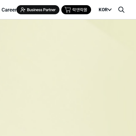
Career
KOR
메
검
뉴
색
열
창
기