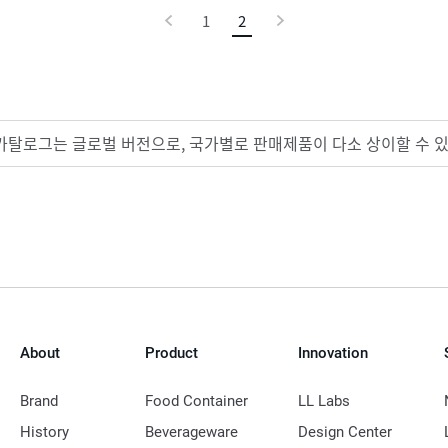
이
1
2
현
다
전
재
음
페
이
카탈로그는 글로벌 버전으로, 국가별로 판매제품이 다소 상이할 수 
지
About
Product
Innovation
Brand
Food Container
LL Labs
History
Beverageware
Design Center