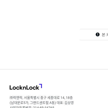
본 
LocknLock
㈜락앤락, 서울특별시 중구 세종대로 14, 18층
(남대문로5가, 그랜드센트럴 A동) 대표: 김상영
사업자등록번호: 214-85-34765