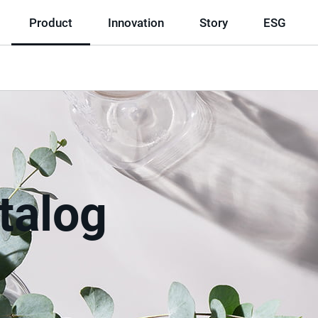
Product
Innovation
Story
ESG
talog