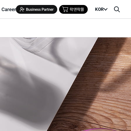
Career
KOR
메
검
뉴
색
열
창
기