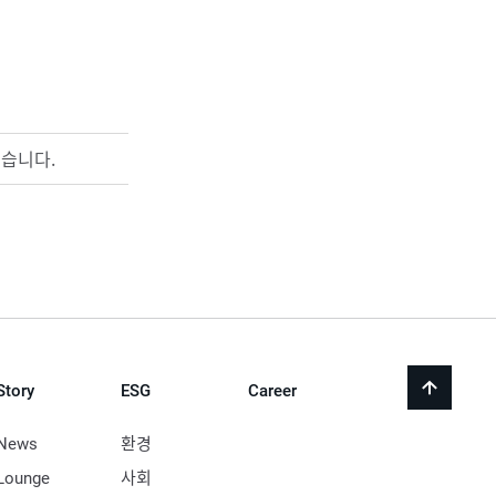
있습니다.
Story
ESG
Career
back
to
top
News
환경
Lounge
사회