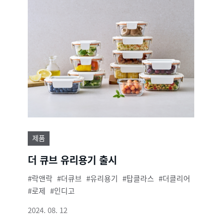
제품
더 큐브 유리용기 출시
락앤락
더큐브
유리용기
탑클라스
더클리어
로제
인디고
2024. 08. 12