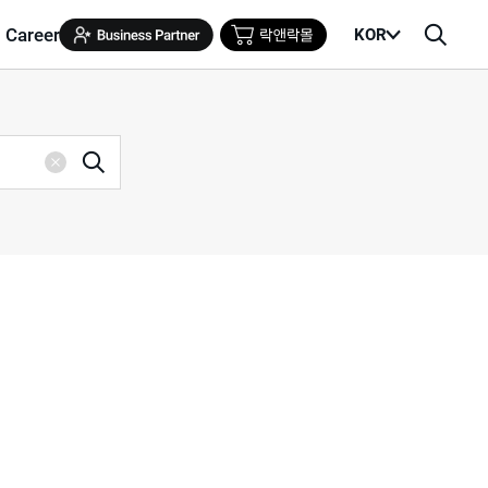
Career
KOR
메
검
뉴
색
열
창
기
검
삭
색
제