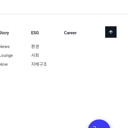
Story
ESG
Career
back
to
top
News
환경
Lounge
사회
Now
지배구조