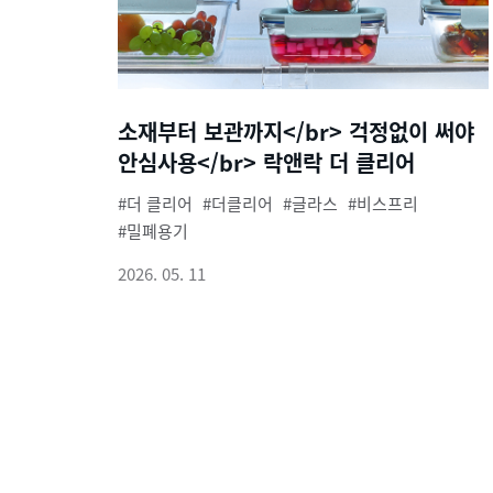
소재부터 보관까지</br> 걱정없이 써야
안심사용</br> 락앤락 더 클리어
더 클리어
더클리어
글라스
비스프리
밀폐용기
2026. 05. 11