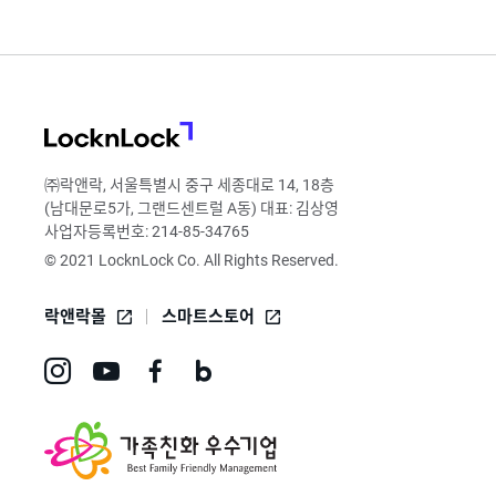
LocknLock
㈜락앤락, 서울특별시 중구 세종대로 14, 18층
(남대문로5가, 그랜드센트럴 A동) 대표: 김상영
사업자등록번호: 214-85-34765
© 2021 LocknLock Co. All Rights Reserved.
락앤락몰
스마트스토어
인
유
페
네
스
튜
이
이
타
브
스
버
그
바
북
블