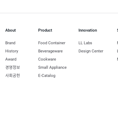
이
지
About
Product
Innovation
Brand
Food Container
LL Labs
History
Beverageware
Design Center
Award
Cookware
경영정보
Small Appliance
사회공헌
E-Catalog