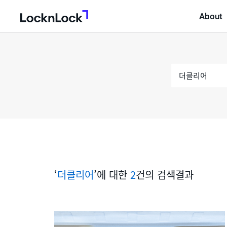
About
LocknLock
검
통
색
어
합
검
색
‘
더클리어
’에 대한
2
건의 검색결과