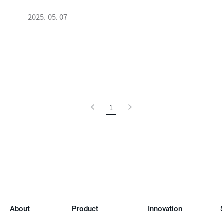
2025. 05. 07
이
1
현
다
전
재
음
페
이
지
About
Product
Innovation