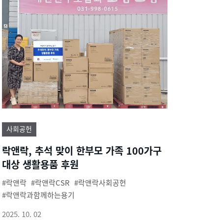
사회공헌
락앤락, 추석 맞이 한부모 가족 100가구
대상 생활용품 후원
락앤락
락앤락CSR
락앤락사회공헌
락앤락과함께하는용기
2025. 10. 02