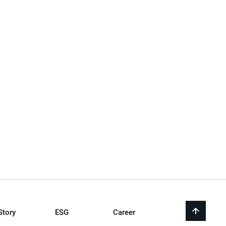
Story
ESG
Career
back
to