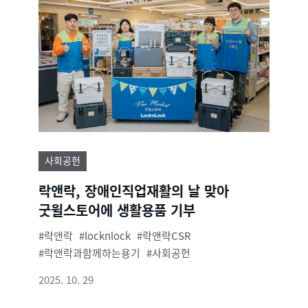
사회공헌
락앤락, 장애인직업재활의 날 맞아
굿윌스토어에 생활용품 기부
락앤락
locknlock
락앤락CSR
락앤락과함께하는용기
사회공헌
2025. 10. 29