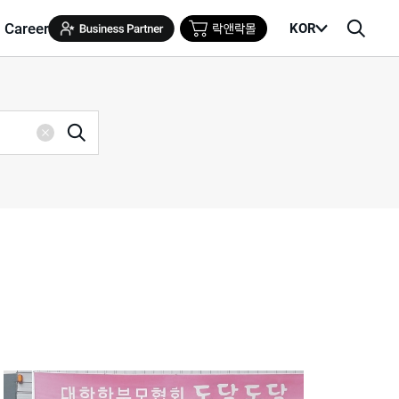
Career
KOR
메
검
뉴
색
열
창
기
검
삭
색
제