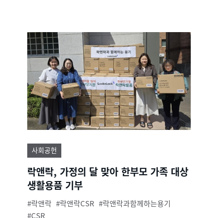
사회공헌
락앤락, 가정의 달 맞아 한부모 가족 대상
생활용품 기부
락앤락
락앤락CSR
락앤락과함께하는용기
CSR