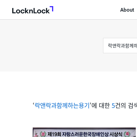
About
LocknLock
검
통
색
어
합
검
색
‘
락앤락과함께하는용기
’에 대한
5
건의 검