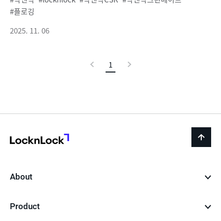
플로깅
2025. 11. 06
이
1
현
다
전
재
음
페
이
지
LocknLock
back
to
top
About
Product