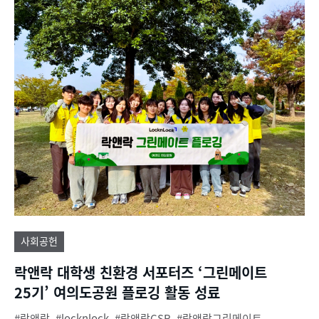
사회공헌
락앤락 대학생 친환경 서포터즈 ‘그린메이트
25기’ 여의도공원 플로깅 활동 성료
락앤락
locknlock
락앤락CSR
락앤락그린메이트