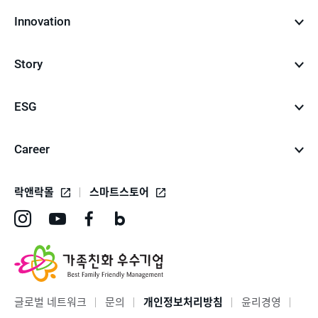
Innovation
Story
ESG
Career
락앤락몰
스마트스토어
인
유
페
네
스
튜
이
이
타
브
스
버
그
바
북
블
글로벌 네트워크
문의
개인정보처리방침
윤리경영
램
로
바
로