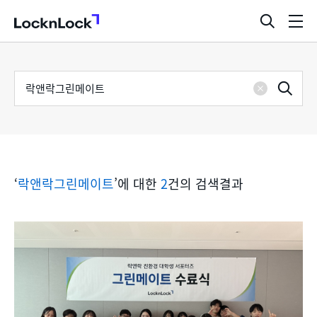
LocknLock
검
메
색
뉴
창
열
검
통
기
검
색
삭
어
합
제
색
검
‘
락앤락그린메이트
’에 대한
2
건의 검색결과
색