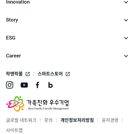
Innovation
Story
ESG
Career
락앤락몰
스마트스토어
인
유
페
네
스
튜
이
이
타
브
스
버
그
바
북
블
글로벌 네트워크
문의
개인정보처리방침
윤리경영
램
로
바
로
사이트맵