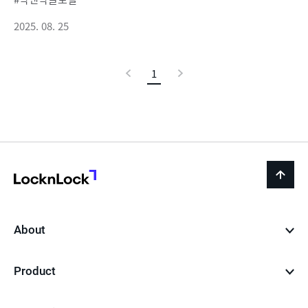
2025. 08. 25
이
1
현
다
전
재
음
페
이
지
LocknLock
back
to
top
About
Product