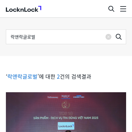
LocknLock
검
메
색
뉴
창
열
검
통
기
검
색
삭
어
합
제
색
검
‘
락앤락글로벌
’에 대한
2
건의 검색결과
색