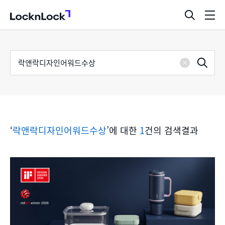
LocknLock
검
메
색
뉴
창
열
검
통
기
검
색
삭
어
합
제
색
검
‘
락앤락디자인어워드수상
’에 대한
1
건의 검색결과
색