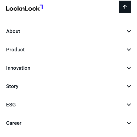
지
LocknLock
back
to
top
About
Product
Innovation
Story
ESG
Career