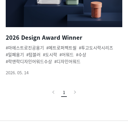
2026 Design Award Winner
마에스트로진공용기
메트로퍼펙트씰
투고도시락시리즈
밀폐용기
텀블러
도시락
어워드
수상
락앤락디자인어워드수상
디자인어워드
2026. 05. 14
이
1
현
다
전
재
음
페
이