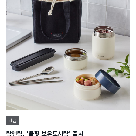
제품
락앤락, ‘올핏 보온도시락’ 출시