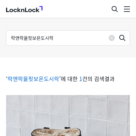
LocknLock
검
메
색
뉴
창
열
검
통
기
검
색
삭
어
합
제
색
검
‘
락앤락올핏보온도시락
’에 대한
1
건의 검색결과
색