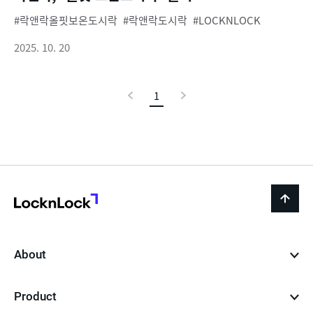
락앤락올핏보온도시락
락앤락도시락
LOCKNLOCK
2025. 10. 20
이
1
현
다
전
재
음
페
이
지
LocknLock
back
to
top
About
Product