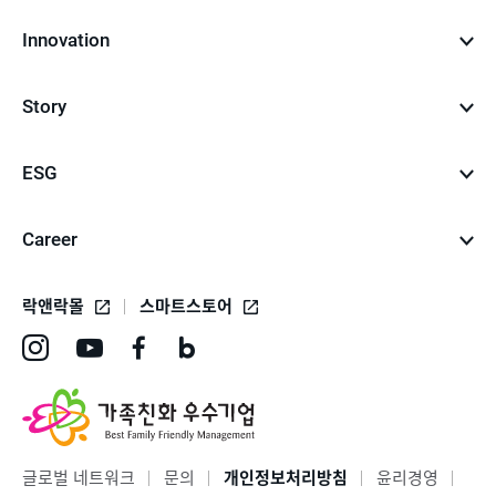
Innovation
Story
ESG
Career
락앤락몰
스마트스토어
인
유
페
네
스
튜
이
이
타
브
스
버
그
바
북
블
글로벌 네트워크
문의
개인정보처리방침
윤리경영
램
로
바
로