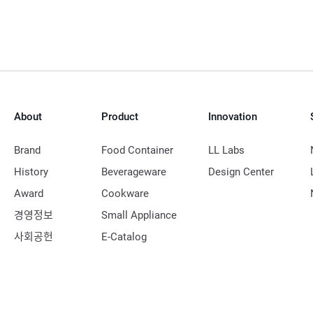
About
Product
Innovation
Brand
Food Container
LL Labs
History
Beverageware
Design Center
Award
Cookware
경영정보
Small Appliance
사회공헌
E-Catalog