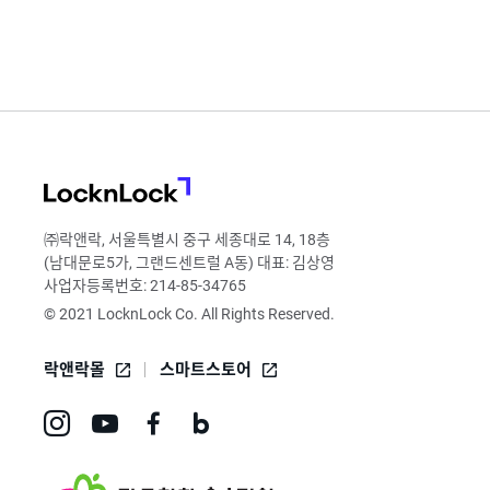
LocknLock
㈜락앤락, 서울특별시 중구 세종대로 14, 18층
(남대문로5가, 그랜드센트럴 A동) 대표: 김상영
사업자등록번호: 214-85-34765
© 2021 LocknLock Co. All Rights Reserved.
락앤락몰
스마트스토어
인
유
페
네
스
튜
이
이