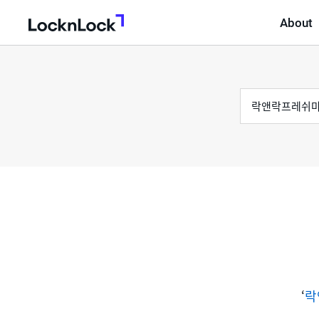
About
LocknLock
검
통
색
어
합
검
색
‘
락