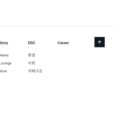
Story
ESG
Career
back
to
top
News
환경
Lounge
사회
Now
지배구조