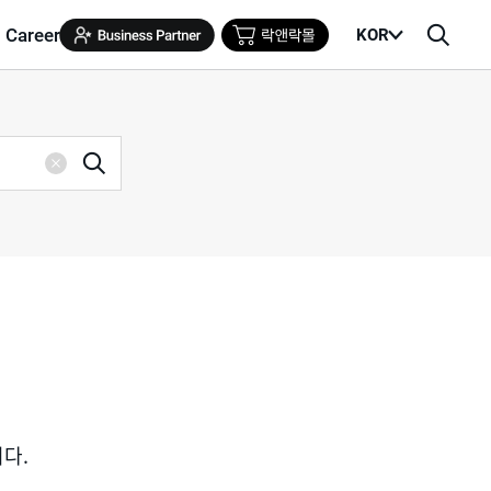
Career
KOR
메
검
뉴
색
열
창
기
검
삭
색
제
니다.