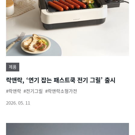
제품
락앤락, ‘연기 잡는 패스트쿡 전기 그릴’ 출시
락앤락
전기그릴
락앤락소형가전
2026. 05. 11