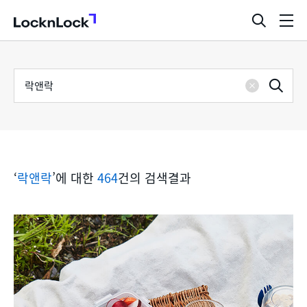
LocknLock
검
메
색
뉴
창
열
검
통
기
검
색
삭
어
합
제
색
검
‘
락앤락
’에 대한
464
건의 검색결과
색