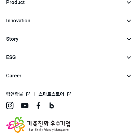
Product
Innovation
Story
ESG
Career
락앤락몰
스마트스토어
인
유
페
네
스
튜
이
이
타
브
스
버
그
바
북
블