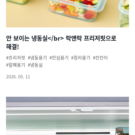
안 보이는 냉동실</br> 락앤락 프리저핏으로
해결!
프리저핏
냉동용기
안심용기
정리용기
칸칸이
밀폐용기
냉동실
2026. 05. 11