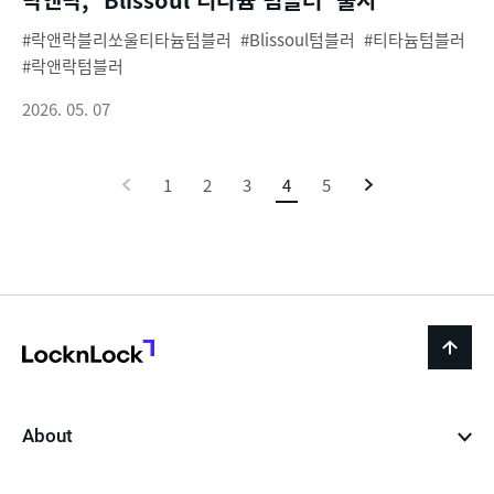
락앤락블리쏘울티타늄텀블러
Blissoul텀블러
티타늄텀블러
락앤락텀블러
2026. 05. 07
이
1
2
3
4
현
5
다
전
재
음
페
이
지
LocknLock
back
to
top
About