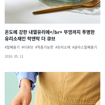
온도에 강한 내열유리에</br> 뚜껑까지 투명한
유리소재인 락앤락 더 큐브
밀폐용기
더큐브
적층가능한
유리소재
글라스밀폐용기
2026. 05. 11