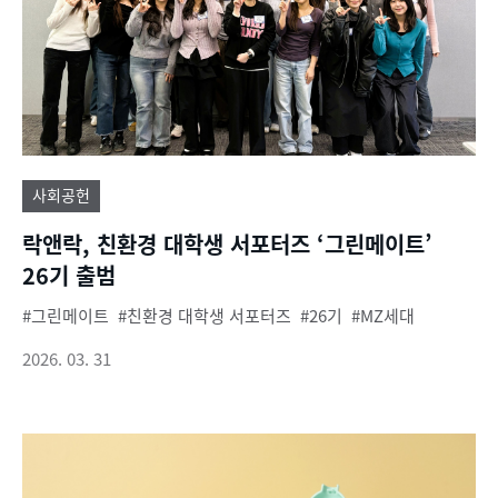
사회공헌
락앤락, 친환경 대학생 서포터즈 ‘그린메이트’
26기 출범
그린메이트
친환경 대학생 서포터즈
26기
MZ세대
2026. 03. 31