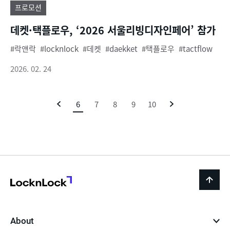
프로모션
데켓·택플로우, ‘2026 서울리빙디자인페어’ 참가
락앤락
locknlock
데켓
daekket
택플로우
tactflow
2026. 02. 24
이
6
현
7
8
9
10
다
전
재
음
페
이
지
LocknLock
back
to
top
About