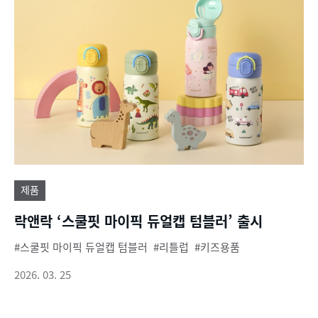
제품
락앤락 ‘스쿨핏 마이픽 듀얼캡 텀블러’ 출시
스쿨핏 마이픽 듀얼캡 텀블러
리틀럽
키즈용품
2026. 03. 25