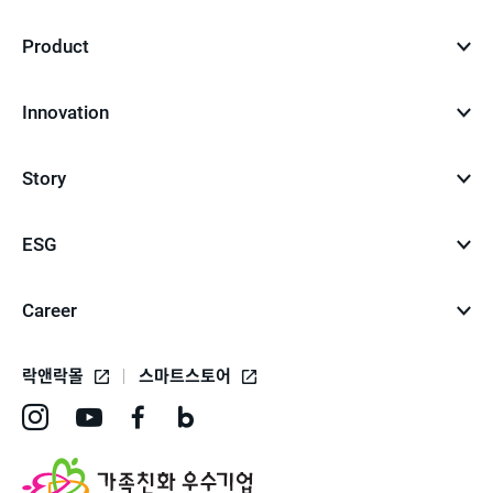
Product
Innovation
Story
ESG
Career
락앤락몰
스마트스토어
인
유
페
네
스
튜
이
이
타
브
스
버