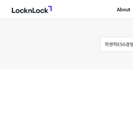
About
LocknLock
검
통
색
어
합
검
색