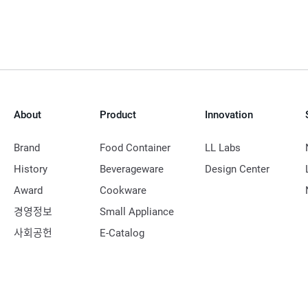
About
Product
Innovation
Brand
Food Container
LL Labs
History
Beverageware
Design Center
Award
Cookware
경영정보
Small Appliance
사회공헌
E-Catalog