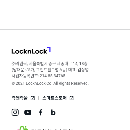
LocknLock
㈜락앤락, 서울특별시 중구 세종대로 14, 18층
(남대문로5가, 그랜드센트럴 A동) 대표: 김상영
사업자등록번호: 214-85-34765
© 2021 LocknLock Co. All Rights Reserved.
락앤락몰
스마트스토어
인
유
페
네
스
튜
이
이