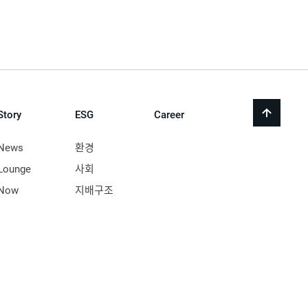
Story
ESG
Career
back
to
top
News
환경
Lounge
사회
Now
지배구조