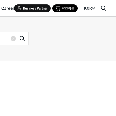
Career
KOR
메
검
뉴
색
열
창
기
검
삭
색
제