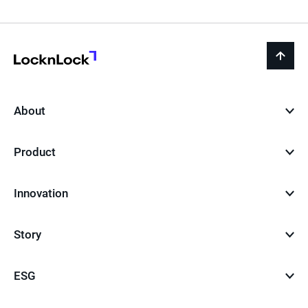
페
이
지
LocknLock
back
to
top
About
Product
Innovation
Story
ESG