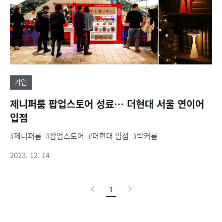
기업
제니퍼룸 팝업스토어 성료… 더현대 서울 연이어
입점
제니퍼룸
팝업스토어
더현대 입점
락커룸
2023. 12. 14
이
1
현
다
전
재
음