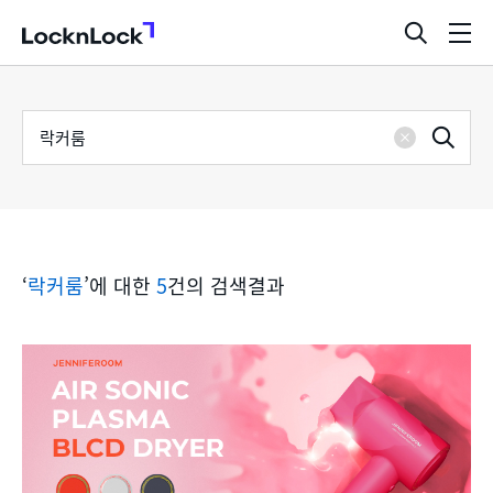
LocknLock
검
메
색
뉴
창
열
검
통
기
검
색
삭
어
합
제
색
검
‘
락커룸
’에 대한
5
건의 검색결과
색