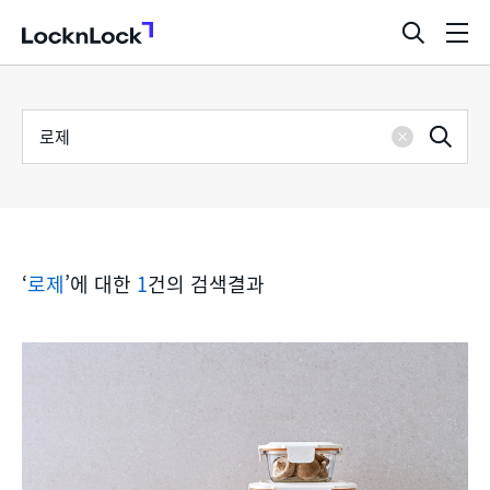
LocknLock
검
메
색
뉴
창
열
검
통
기
검
색
삭
어
합
제
색
검
‘
로제
’에 대한
1
건의 검색결과
색