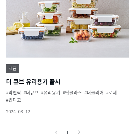
제품
더 큐브 유리용기 출시
락앤락
더큐브
유리용기
탑클라스
더클리어
로제
인디고
2024. 08. 12
이
1
현
다