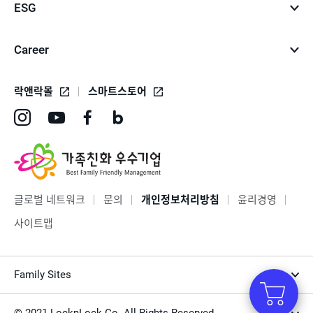
ESG
Career
락앤락몰
스마트스토어
인
유
페
네
스
튜
이
이
타
브
스
버
그
바
북
블
글로벌 네트워크
문의
개인정보처리방침
윤리경영
램
로
바
로
사이트맵
바
가
로
그
로
기
가
바
Family Sites
가
기
로
기
가