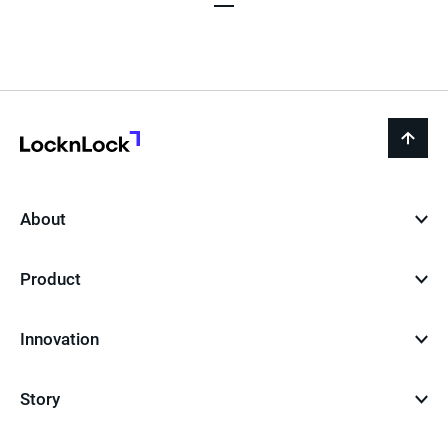
전
재
음
페
이
지
LocknLock
back
to
top
About
Product
Innovation
Story