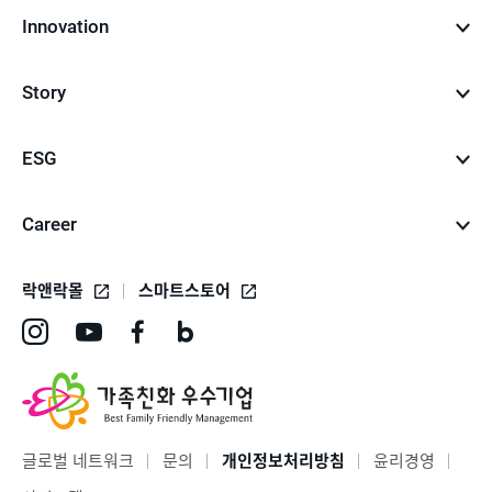
Innovation
Story
ESG
Career
락앤락몰
스마트스토어
인
유
페
네
스
튜
이
이
타
브
스
버
그
바
북
블
글로벌 네트워크
문의
개인정보처리방침
윤리경영
램
로
바
로