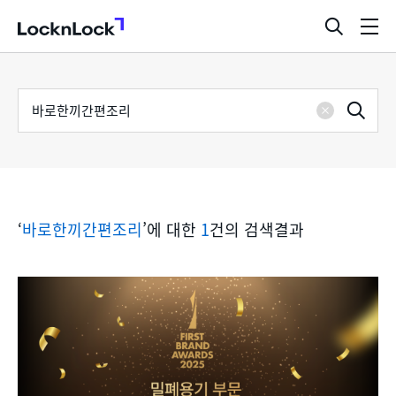
LocknLock
검
메
색
뉴
창
열
검
통
기
검
색
삭
어
합
제
색
검
‘
바로한끼간편조리
’에 대한
1
건의 검색결과
색