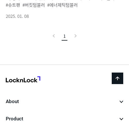
슈트팬
버킷텀블러
에너제틱텀블러
2025. 01. 08
이
1
현
다
전
재
음
페
이
지
LocknLock
back
to
top
About
Product