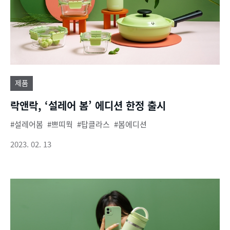
제품
락앤락, ‘설레어 봄’ 에디션 한정 출시
설레어봄
쁘띠웍
탑클라스
봄에디션
2023. 02. 13