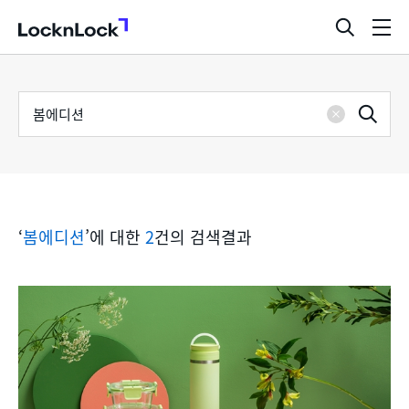
LocknLock
검
메
색
뉴
창
열
검
통
기
검
색
삭
어
합
제
색
검
‘
봄에디션
’에 대한
2
건의 검색결과
색