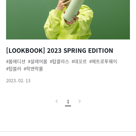
[LOOKBOOK] 2023 SPRING EDITION
봄에디션
설레어봄
탑클라스
데꼬르
메트로투웨이
텀블러
락앤락몰
2023. 02. 13
이
1
현
다
전
재
음
페
이