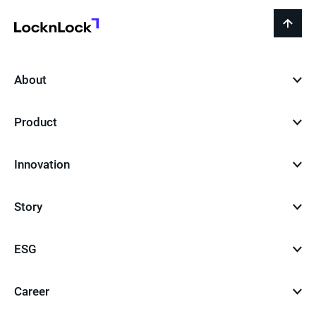
지
LocknLock
back
to
top
About
Product
Innovation
Story
ESG
Career