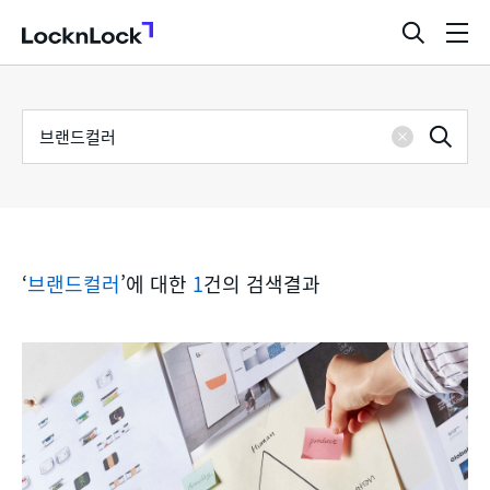
LocknLock
검
메
색
뉴
창
열
검
통
기
검
색
삭
어
합
제
색
검
‘
브랜드컬러
’에 대한
1
건의 검색결과
색