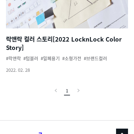
락앤락 컬러 스토리[2022 LocknLock Color
Story]
락앤락
텀블러
밀폐용기
소형가전
브랜드컬러
2022. 02. 28
이
1
현
다
전
재
음
페
이
지