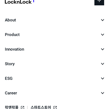
LocknLock
back
to
top
About
Product
Innovation
Story
ESG
Career
락앤락몰
스마트스토어