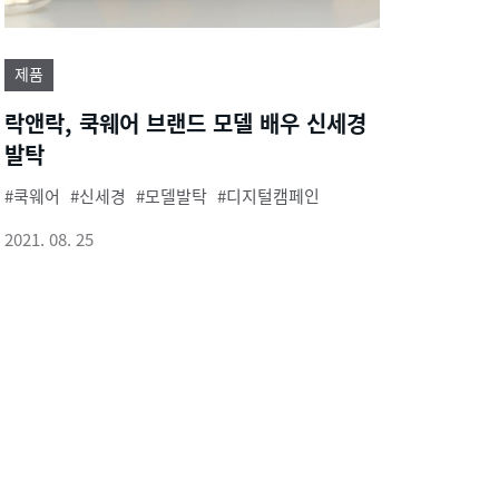
제품
락앤락, 쿡웨어 브랜드 모델 배우 신세경
발탁
쿡웨어
신세경
모델발탁
디지털캠페인
2021. 08. 25