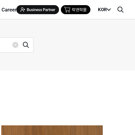
Career
KOR
메
검
뉴
색
열
창
기
검
삭
색
제