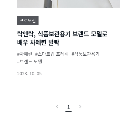
프로모션
락앤락, 식품보관용기 브랜드 모델로
배우 차예련 발탁
차예련
스마트킵 프레쉬
식품보관용기
브랜드 모델
2023. 10. 05
이
1
현
다
전
재
음
페