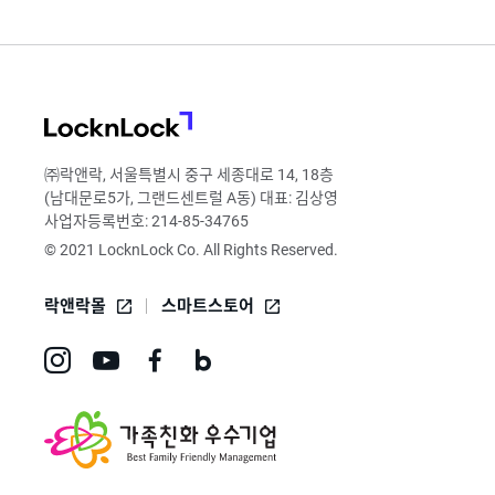
LocknLock
㈜락앤락, 서울특별시 중구 세종대로 14, 18층
(남대문로5가, 그랜드센트럴 A동) 대표: 김상영
사업자등록번호: 214-85-34765
© 2021 LocknLock Co. All Rights Reserved.
락앤락몰
스마트스토어
인
유
페
네
스
튜
이
이
타
브
스
버
그
바
북
블