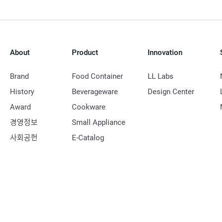
이
지
About
Product
Innovation
Brand
Food Container
LL Labs
History
Beverageware
Design Center
Award
Cookware
경영정보
Small Appliance
사회공헌
E-Catalog