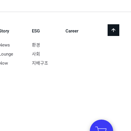
Story
ESG
Career
back
to
top
News
환경
Lounge
사회
Now
지배구조