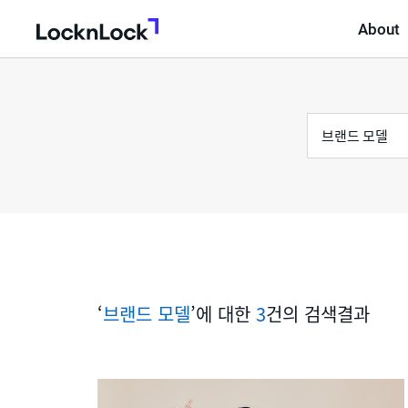
About
LocknLock
검
통
색
어
합
검
색
‘
브랜드 모델
’에 대한
3
건의 검색결과