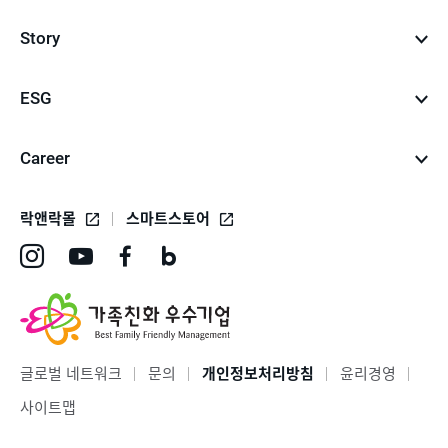
Story
ESG
Career
락앤락몰
스마트스토어
인
유
페
네
스
튜
이
이
타
브
스
버
그
바
북
블
글로벌 네트워크
문의
개인정보처리방침
윤리경영
램
로
바
로
사이트맵
바
가
로
그