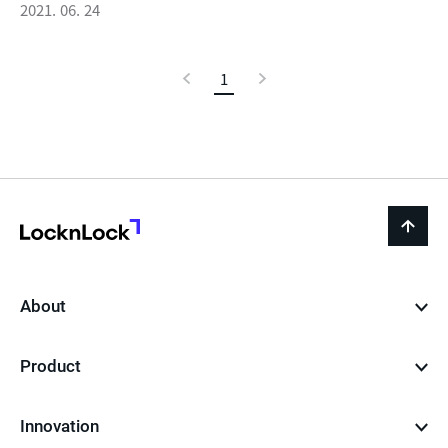
2021. 06. 24
이
1
현
다
전
재
음
페
이
지
LocknLock
back
to
top
About
Product
Innovation