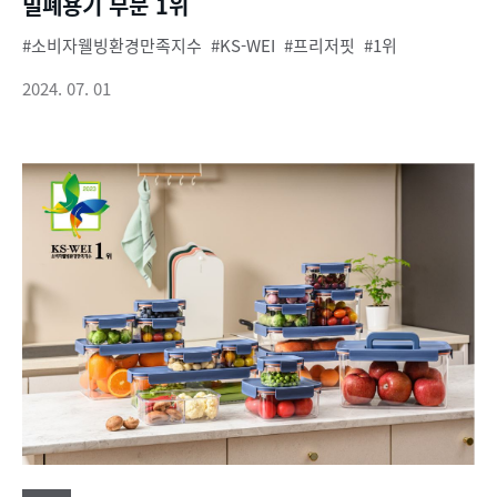
밀폐용기 부문 1위
소비자웰빙환경만족지수
KS-WEI
프리저핏
1위
2024. 07. 01