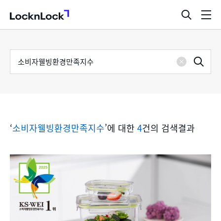
LocknLock
검
메
색
뉴
창
열
검
통
기
검
색
삭
어
합
제
색
검
‘
소비자웰빙환경만족지수
’에 대한
4
건의 검색결과
색