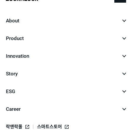
to
top
About
Product
Innovation
Story
ESG
Career
락앤락몰
스마트스토어