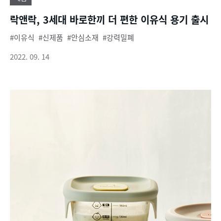
락앤락, 3세대 바로한끼 더 편한 이유식 용기 출시
이유식
신제품
안심소재
강력밀폐
2022. 09. 14