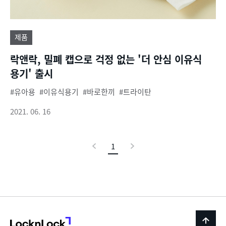
제품
락앤락, 밀폐 캡으로 걱정 없는 '더 안심 이유식
용기' 출시
유아용
이유식용기
바로한끼
트라이탄
2021. 06. 16
이
1
현
다
전
재
음
페
이
지
LocknLock
back