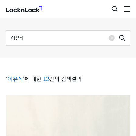
LocknLock
검
메
색
뉴
창
열
검
통
기
검
색
삭
어
합
제
색
검
‘
이유식
’에 대한
12
건의 검색결과
색