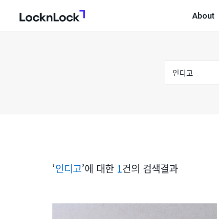
About
LocknLock
검
통
색
어
합
검
색
‘
인디고
’에 대한
1
건의 검색결과