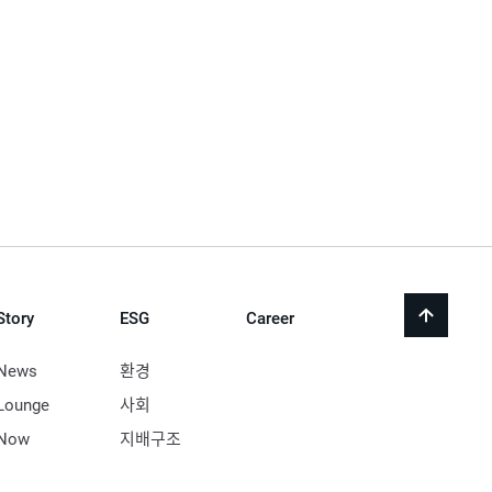
Story
ESG
Career
back
to
top
News
환경
Lounge
사회
Now
지배구조