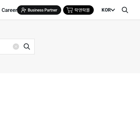
Career
KOR
메
검
뉴
색
열
창
기
검
삭
색
제