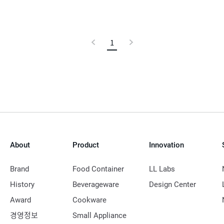
이
1
현
다
전
재
음
페
이
지
About
Product
Innovation
Brand
Food Container
LL Labs
History
Beverageware
Design Center
Award
Cookware
경영정보
Small Appliance