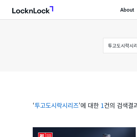
About
LocknLock
검
통
색
어
합
검
색
‘
투고도시락시리즈
’에 대한
1
건의 검색결