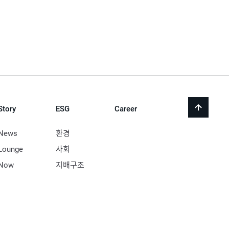
Story
ESG
Career
back
to
top
News
환경
Lounge
사회
Now
지배구조