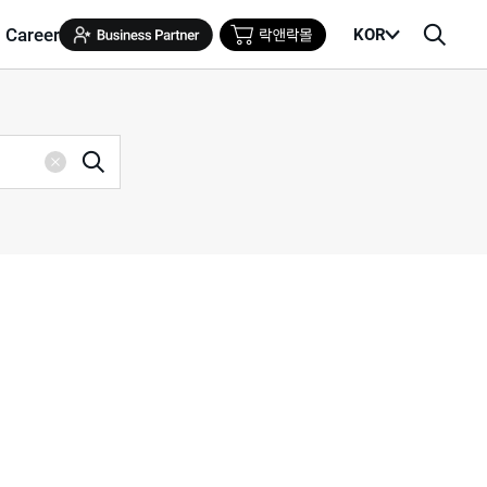
Career
KOR
메
검
뉴
색
열
창
기
검
삭
색
제