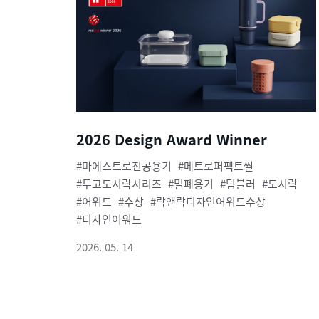
2026 Design Award Winner
마에스트로진공용기
메트로퍼펙트씰
투고도시락시리즈
밀폐용기
텀블러
도시락
어워드
수상
락앤락디자인어워드수상
디자인어워드
2026. 05. 14