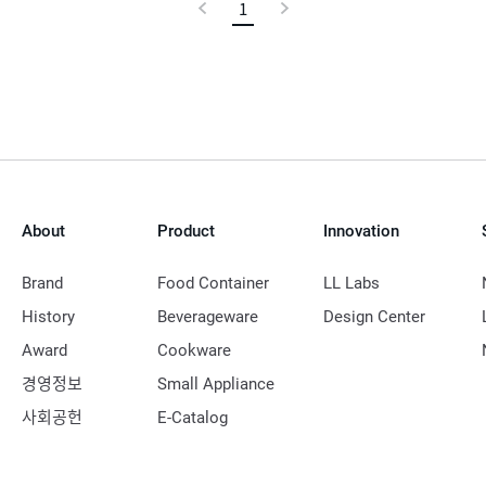
이
1
현
다
전
재
음
페
이
지
About
Product
Innovation
Brand
Food Container
LL Labs
History
Beverageware
Design Center
Award
Cookware
경영정보
Small Appliance
사회공헌
E-Catalog