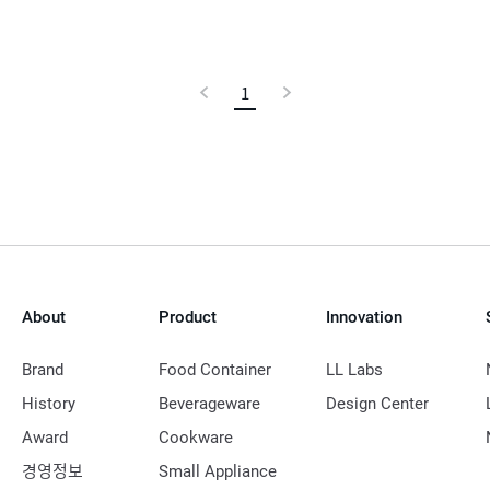
이
1
현
다
전
재
음
페
이
지
About
Product
Innovation
Brand
Food Container
LL Labs
History
Beverageware
Design Center
Award
Cookware
경영정보
Small Appliance