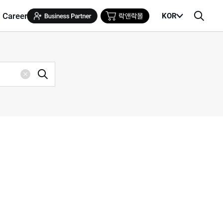
Career
KOR
메
검
뉴
색
열
창
기
검
삭
색
제