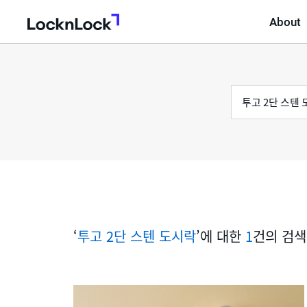
About
LocknLock
검
통
색
어
합
검
색
‘
투고 2단 스텐 도시락
’에 대한
1
건의 검