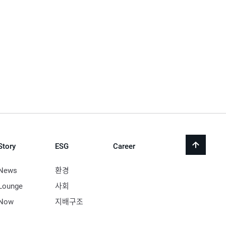
Story
ESG
Career
back
to
top
News
환경
Lounge
사회
Now
지배구조