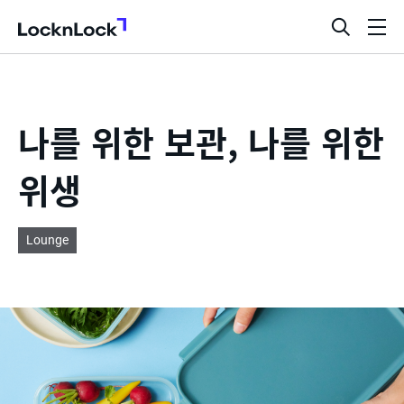
LocknLock
검
메
색
뉴
창
열
기
나를 위한 보관, 나를 위한
위생
Lounge