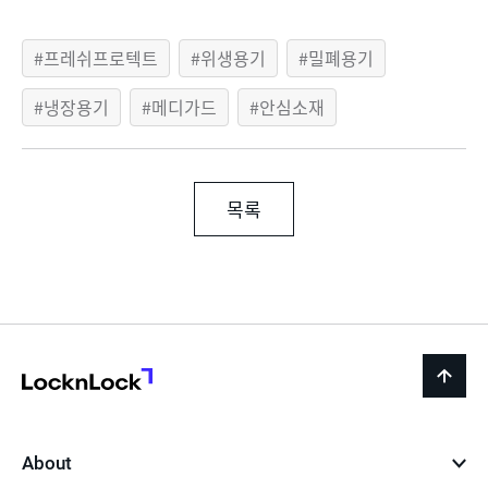
프레쉬프로텍트
위생용기
밀폐용기
냉장용기
메디가드
안심소재
목록
LocknLock
back
to
top
About