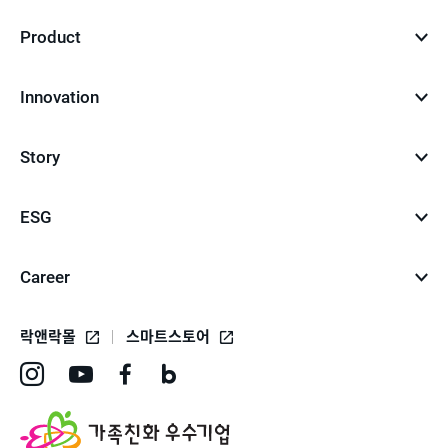
Product
Innovation
Story
ESG
Career
락앤락몰
스마트스토어
인
유
페
네
스
튜
이
이
타
브
스
버