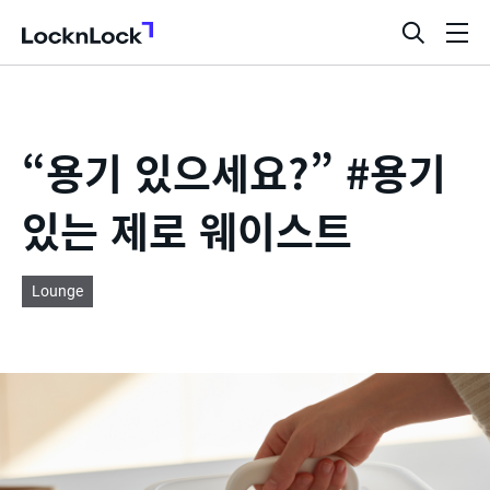
LocknLock
검
메
색
뉴
창
열
기
“용기 있으세요?” #용기
있는 제로 웨이스트
Lounge