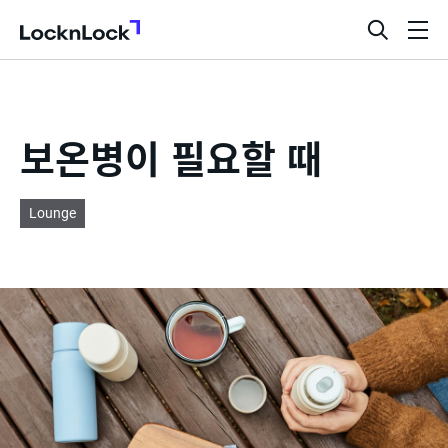
LocknLock
검
메
색
뉴
창
열
기
보온병이 필요할 때
Lounge