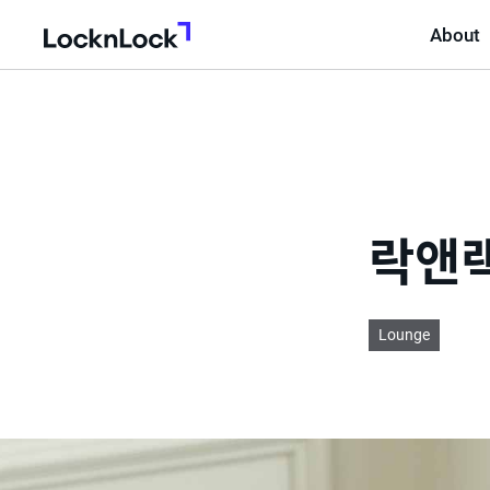
About
LocknLock
락앤랙
Lounge