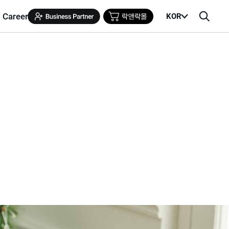
Career
KOR
메
검
뉴
색
열
창
기