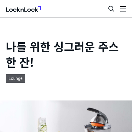
LocknLock
검
메
색
뉴
창
열
기
나를 위한 싱그러운 주스
한 잔!
Lounge