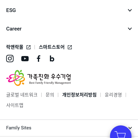
ESG
Career
락앤락몰
스마트스토어
인
유
페
네
스
튜
이
이
타
브
스
버
그
바
북
블
글로벌 네트워크
문의
개인정보처리방침
윤리경영
램
로
바
로
사이트맵
바
가
로
그
로
기
가
바
Family Sites
가
기
로