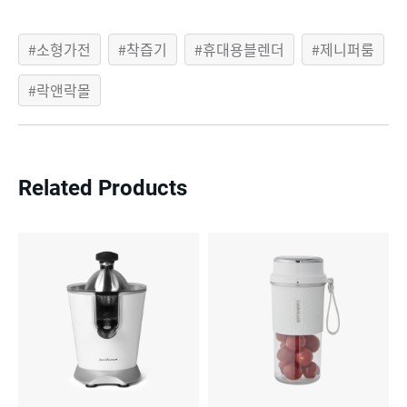
소형가전
착즙기
휴대용블렌더
제니퍼룸
락앤락몰
Related Products