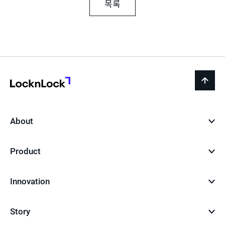
목록
LocknLock
back
to
top
About
Product
Innovation
Story