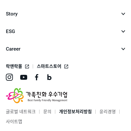
Story
ESG
Career
락앤락몰
스마트스토어
인
유
페
네
스
튜
이
이
타
브
스
버
그
바
북
블
글로벌 네트워크
문의
개인정보처리방침
윤리경영
램
로
바
로
사이트맵
바
가
로
그