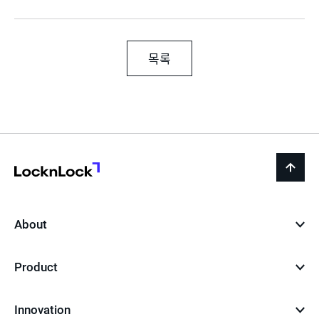
목록
LocknLock
back
to
top
About
Product
Innovation