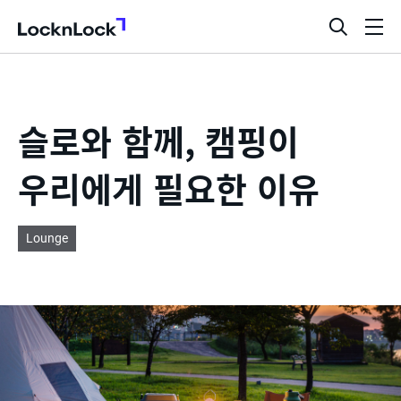
LocknLock
검
메
색
뉴
창
열
기
슬로와 함께, 캠핑이
우리에게 필요한 이유
Lounge